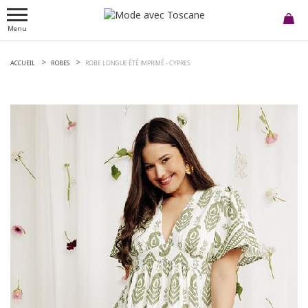
Menu
ACCUEIL
ROBES
ROBE LONGUE ÉTÉ IMPRIMÉ -
CYPRES