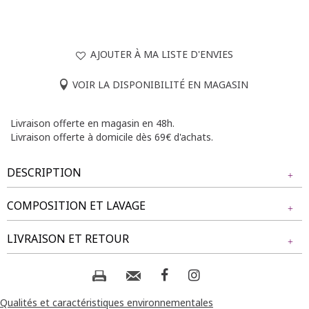
AJOUTER À MA LISTE D'ENVIES
VOIR LA DISPONIBILITÉ EN MAGASIN
Livraison offerte en magasin en 48h.
Livraison offerte à domicile dès 69€ d'achats.
DESCRIPTION
COMPOSITION ET LAVAGE
Robe longue grande taille évasée à manches courtes avec
col en V. Longueur cheville. Taille élastiquée au dos avec jeu
Tissu principal : 75% VISCOSE, 25% POLYAMIDE
LIVRAISON ET RETOUR
de fronces sous poitrine. Coupe cintrée à la taille. Imprimé
all-over avec motifs géométriques. Base arrondie.
Composition et lavage :
NOS MODES DE LIVRAISON
Notre mannequin Béatrice mesure 1m77 et porte une robe
taille 1.
Livraison Magasin :
Qualités et caractéristiques environnementales