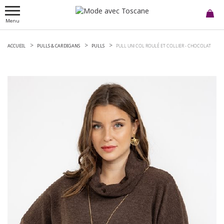
Menu
ACCUEIL
PULLS & CARDIGANS
PULLS
PULL UNI COL ROULÉ ET COLLIER -
CHOCOLAT