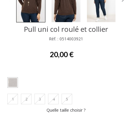
Pull uni col roulé et collier
Réf. : 0514003921
20,00 €
1
2
3
4
5
Quelle taille choisir ?