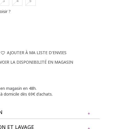
3
4
5
oisir ?
AJOUTER À MA LISTE D'ENVIES
VOIR LA DISPONIBILITÉ EN MAGASIN
e en magasin en 48h.
 à domicile dès 69€ d'achats.
N
N ET LAVAGE
ille imprimé. Coupe droite. Manches longues à