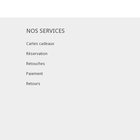
ille ?
Gagnez du temps en échangeant votre
asin avec le bon de livraison/retour disponible
pte client (rubrique "Mes commandes/détails").
NOS SERVICES
Cartes cadeaux
Réservation
Retouches
Paiement
Retours