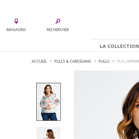
MAGASINS
RECHERCHER
LA COLLECTIO
ACCUEIL
PULLS & CARDIGANS
PULLS
PULL IMPRIM
LA COLLECTION
TEE-SHIRTS
JUPES
CHEMISIERS & TUNIQUES
ACCESS
PULLS & CARDIGANS
PARKAS
VESTES
MANTE
PANTALONS
ROBES