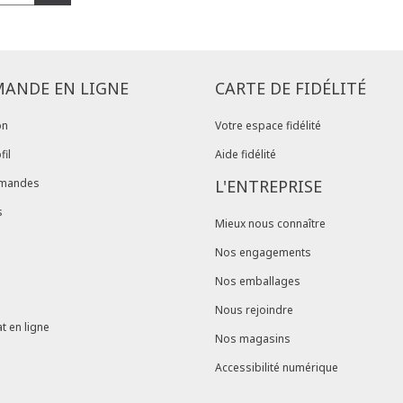
Problème de ta
produit en mag
dans votre com
ANDE EN LIGNE
CARTE DE FIDÉLITÉ
on
Votre espace fidélité
fil
Aide fidélité
mandes
L'ENTREPRISE
s
Mieux nous connaître
Nos engagements
Nos emballages
Nous rejoindre
t en ligne
Nos magasins
Accessibilité numérique