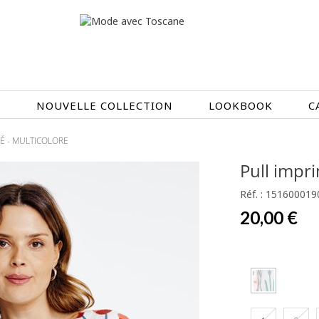
N
NOUVELLE COLLECTION
LOOKBOOK
C
É -
MULTICOLORE
EN CE MOMENT
Pull impr
ÉTÉ EN FLEURS
OIRES
NOUVELLE COLLECTION
Réf. : 151600019
 & IMPERS
MEILLEURES VENTES
20,00 €
AUX
LES PRIX TOSCANE