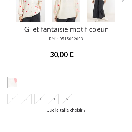
Gilet fantaisie motif coeur
Réf. : 0515002003
30,00 €
1
2
3
4
5
Quelle taille choisir ?