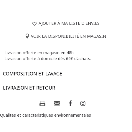
AJOUTER À MA LISTE D'ENVIES
VOIR LA DISPONIBILITÉ EN MAGASIN
Livraison offerte en magasin en 48h.
Livraison offerte à domicile dès 69€ d'achats.
COMPOSITION ET LAVAGE
Tissu principal : 65% ACRYLIQUE, 19% POLYESTER, 8%
LIVRAISON ET RETOUR
LAINE, 8% POLYTEREPHTALATE DE BUTYLENE
NOS MODES DE LIVRAISON
Composition et lavage :
Livraison Magasin :
Qualités et caractéristiques environnementales
GRATUIT
2 jours ouvrés