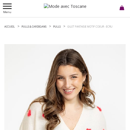
Menu
ACCUEIL
PULLS & CARDIGANS
PULLS
GILET FANTAISIE MOTIF COEUR -
ECRU