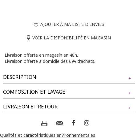
AJOUTER À MA LISTE D'ENVIES
VOIR LA DISPONIBILITÉ EN MAGASIN
Livraison offerte en magasin en 48h.
Livraison offerte à domicile dès 69€ d'achats.
DESCRIPTION
COMPOSITION ET LAVAGE
Pantalon grande taille. Coupe droite. Longueur 7/8. Taille
élastiquée. Poches italiennes sur le devant avec un détail
Tissu principal : 98% POLYESTER, 2% ELASTHANE
LIVRAISON ET RETOUR
décoratif effet bois. Coloris uni avec aspect texturé.
Notre mannequin Rafaela mesure 1m75 et porte un
Composition et lavage :
NOS MODES DE LIVRAISON
pantalon taille 1.
Livraison Magasin :
Qualités et caractéristiques environnementales