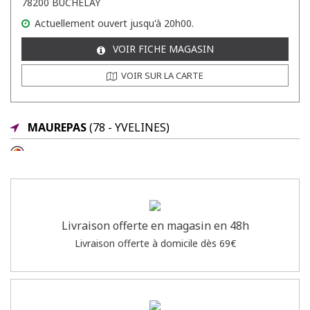
78200 BUCHELAY
Actuellement
ouvert
jusqu'à 20h00.
VOIR FICHE MAGASIN
VOIR SUR LA CARTE
MAUREPAS
(78 - YVELINES)
ARMAND THIERY HOMME,TOSCA
Rue François Cevert
78310 MAUREPAS
Actuellement
ouvert
jusqu'à 19h00.
Livraison offerte en magasin en 48h
Livraison offerte à domicile dès 69€
VOIR FICHE MAGASIN
VOIR SUR LA CARTE