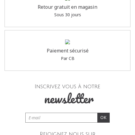
Retour gratuit en magasin
TOSCANE
Sous 30 jours
Grand Plaisir 161 Chemin Départemental
78370 PLAISIR
Actuellement
ouvert
jusqu'à 20h00.
VOIR FICHE MAGASIN
Paiement sécurisé
Par CB
VOIR SUR LA CARTE
Inscrivez vous à notre
newsletter
OK
Rejoignez nous sur