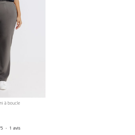
uni à boucle
/
5
-
1
avis