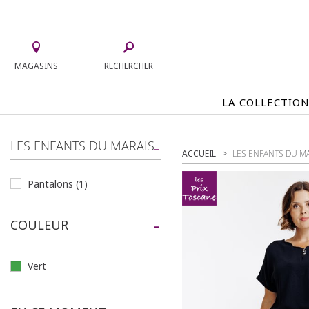
MAGASINS
RECHERCHER
LA COLLECTIO
LA COLLECTION
LES ENFANTS DU MARAIS
ACCUEIL
LES ENFANTS DU M
TEE-SHIRTS
ROBES
Pantalons
(1)
CHEMISIERS & TUNIQUES
JUPES
PULLS & CARDIGANS
ACCESS
COULEUR
VESTES
MANTE
PANTALONS
Vert