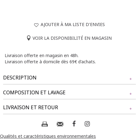
AJOUTER À MA LISTE D'ENVIES
VOIR LA DISPONIBILITÉ EN MAGASIN
Livraison offerte en magasin en 48h.
Livraison offerte à domicile dès 69€ d'achats.
DESCRIPTION
COMPOSITION ET LAVAGE
Place à l'élégance avec ce pantalon et sa fausse ceinture.
Pantalon large avec boucle fantaisie. Coupe droite avec
Tissu principal : 96% POLYESTER, 4% ELASTHANE
LIVRAISON ET RETOUR
jambes larges. Longueur longue. Taille plate élastiquée. 2
poches sur le devant. Coloris uni. Matière extensible. Bride et
boucles métalliques entrelacées sous la taille devant.
Composition et lavage :
NOS MODES DE LIVRAISON
Coutures discrètes en finition du modèle.
Livraison Magasin :
Qualités et caractéristiques environnementales
Notre mannequin Delia mesure 1m71 et porte un pantalon