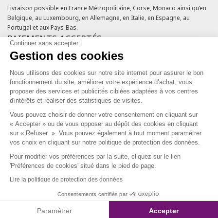
Livraison possible en France Métropolitaine, Corse, Monaco ainsi qu’en
Belgique, au Luxembourg, en Allemagne, en Italie, en Espagne, au
Portugal et aux Pays-Bas.
PAIEMENTS ACCEPTÉS
Continuer sans accepter
Gestion des cookies
Cartes bancaires
Cartes cadeaux
Nous utilisons des cookies sur notre site internet pour assurer le bon
Chèques fidélité
fonctionnement du site, améliorer votre expérience d’achat, vous
NOS ENGAGEMENTS QUALITÉ
proposer des services et publicités ciblées adaptées à vos centres
d'intérêts et réaliser des statistiques de visites.
Vous pouvez choisir de donner votre consentement en cliquant sur
« Accepter » ou de vous opposer au dépôt des cookies en cliquant
sur « Refuser ». Vous pouvez également à tout moment paramétrer
vos choix en cliquant sur notre politique de protection des données.
Pour modifier vos préférences par la suite, cliquez sur le lien
SERVICE CLIENT & FIDÉLITÉ
'Préférences de cookies' situé dans le pied de page.
Lire la politique de protection des données
Du lundi au vendredi de 10h à 18h
09 69 39 54 10
Consentements certifiés par
Coût d'un appel local, appel non surtaxé.
Paramétrer
Accepter