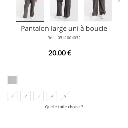
Pantalon large uni à boucle
Réf. : 0541004032
20,00 €
1
2
3
4
5
Quelle taille choisir ?