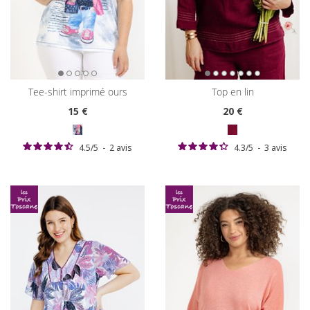
tee-shirt imprimé ours
top en lin
15
€
20
€
4.5
/
5
-
2
avis
4.3
/
5
-
3
avis