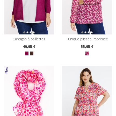
cardigan à paillettes
tunique plissée imprimée
49
,95 €
55
,95 €