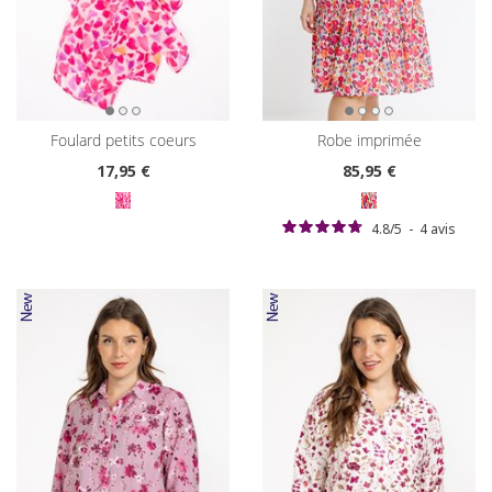
foulard petits coeurs
robe imprimée
17
,95 €
85
,95 €
4.8
/
5
-
4
avis