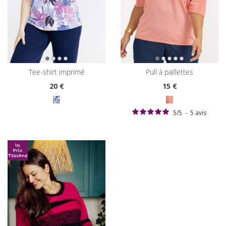
tee-shirt imprimé
pull à paillettes
20
€
15
€
5
/
5
-
5
avis