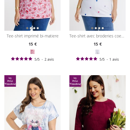
tee-shirt imprimé bi-matiere
tee-shirt avec broderies coeurs
15
€
15
€
5
/
5
-
2
avis
5
/
5
-
1
avis