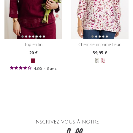
top en lin
chemise imprimé fleuri
20
€
59
,95 €
4.3
/
5
-
3
avis
Inscrivez vous à notre