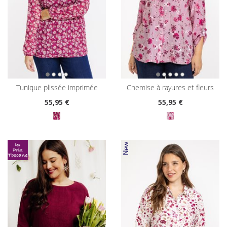
tunique plissée imprimée
chemise à rayures et fleurs
55
,95 €
55
,95 €