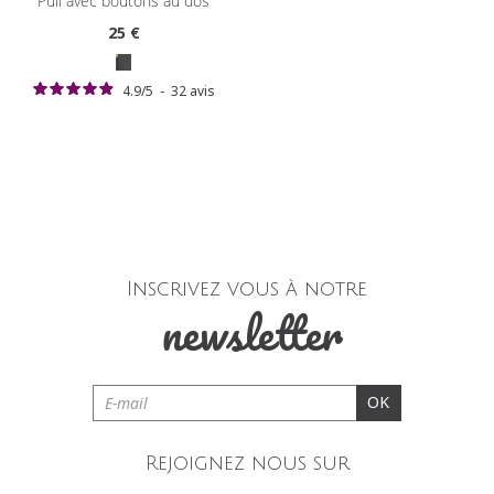
pull avec boutons au dos
25
€
4.9
/
5
-
32
avis
Inscrivez vous à notre
newsletter
OK
Rejoignez nous sur