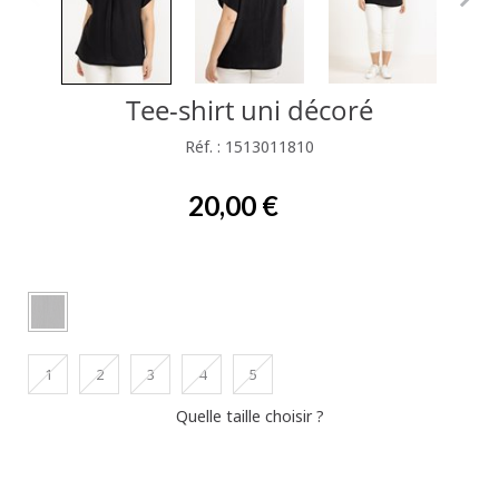
Tee-shirt uni décoré
Réf. : 1513011810
20,00 €
1
2
3
4
5
Quelle taille choisir ?