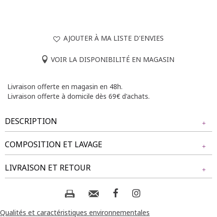
AJOUTER À MA LISTE D'ENVIES
VOIR LA DISPONIBILITÉ EN MAGASIN
Livraison offerte en magasin en 48h.
Livraison offerte à domicile dès 69€ d'achats.
DESCRIPTION
COMPOSITION ET LAVAGE
T-shirt à manches courtes avec col en V. Coupe droite.
Détails en dentelle sur les épaules, ornés de petits boutons
Tissu principal : 100% POLYESTER
LIVRAISON ET RETOUR
décoratifs. Plis sur le devant. Tissu uni avec une texture
légèrement froissée. Longueur standard. Longueur : 70cm.
Composition et lavage :
NOS MODES DE LIVRAISON
Notre mannequin Béatrice mesure 1m77 et porte un t-shirt
taille 1.
Livraison Magasin :
Qualités et caractéristiques environnementales