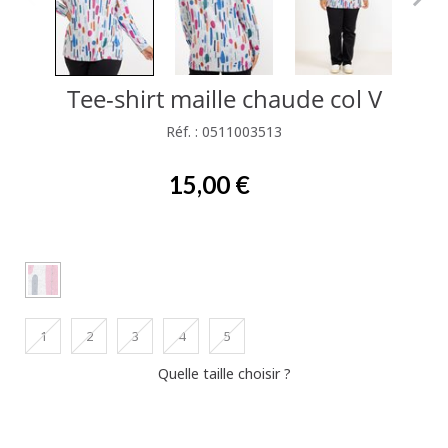
Tee-shirt maille chaude col V
Réf. : 0511003513
15,00 €
1
2
3
4
5
Quelle taille choisir ?