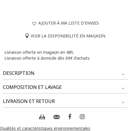
AJOUTER À MA LISTE D'ENVIES
VOIR LA DISPONIBILITÉ EN MAGASIN
Livraison offerte en magasin en 48h.
Livraison offerte à domicile dès 69€ d'achats.
DESCRIPTION
COMPOSITION ET LAVAGE
T-shirt imprimé graphique et détails strass à manches
longues et col V. Coupe droite. Manches longues légèrement
Tissu principal : 95% POLYESTER, 5% ELASTHANE
LIVRAISON ET RETOUR
resserrées vers le poignet. Col V. Imprimé graphique. Mix
formes multicolores sur fond uni avec détails strass. Tissu
en maille à texture chinée. Matière extensible. Fines
Composition et lavage :
NOS MODES DE LIVRAISON
surpiqûres discrètes en finition du modèle. Base droite.
Livraison Magasin :
Qualités et caractéristiques environnementales
Notre mannequin Delia mesure 1m71 et porte un t-shirt