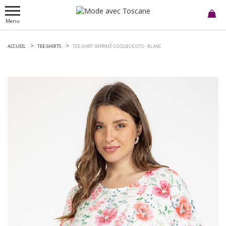
Menu
ACCUEIL
TEE-SHIRTS
TEE-SHIRT IMPRIMÉ COQUELICOTS -
BLANC