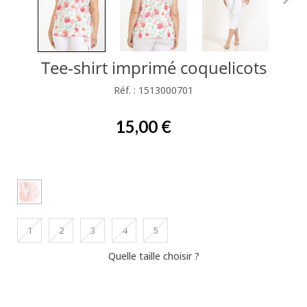
Tee-shirt imprimé coquelicots
Réf. : 1513000701
15,00 €
1
2
3
4
5
Quelle taille choisir ?