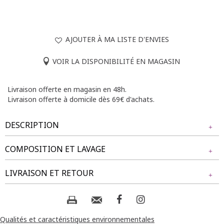
AJOUTER À MA LISTE D'ENVIES
VOIR LA DISPONIBILITÉ EN MAGASIN
Livraison offerte en magasin en 48h.
Livraison offerte à domicile dès 69€ d'achats.
DESCRIPTION
COMPOSITION ET LAVAGE
T-shirt grande taille imprimé floral. Coupe droite. Col rond.
Manches courtes. Imprimé floral avec strass sur le devant.
Tissu principal : 72% POLYESTER, 28% VISCOSE
LIVRAISON ET RETOUR
Base ajustable avec liens à nouer sur le côté.
Notre mannequin Béatrice mesure 1m77 et porte un t-shirt
Composition et lavage :
NOS MODES DE LIVRAISON
taille 1.
Livraison Magasin :
Qualités et caractéristiques environnementales