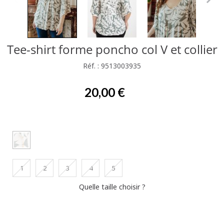
Tee-shirt forme poncho col V et collier
Réf. : 9513003935
20,00 €
1
2
3
4
5
Quelle taille choisir ?