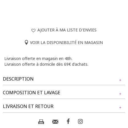
AJOUTER À MA LISTE D'ENVIES
VOIR LA DISPONIBILITÉ EN MAGASIN
Livraison offerte en magasin en 48h.
Livraison offerte à domicile dès 69€ d'achats.
DESCRIPTION
COMPOSITION ET LAVAGE
T-shirt grande taille à manches courtes avec imprimé chat.
Coupe ample. Col en V. Manches courtes avec emmanchures
Tissu principal : 65% VISCOSE, 30% POLYESTER, 5% FIBRE
LIVRAISON ET RETOUR
basses et revers. Imprimé représentant deux chats, une
METALLIQUE
souris et un coeur. Base droite. Tissu en maille chinée.
Longueur : 70cm.
NOS MODES DE LIVRAISON
Composition et lavage :