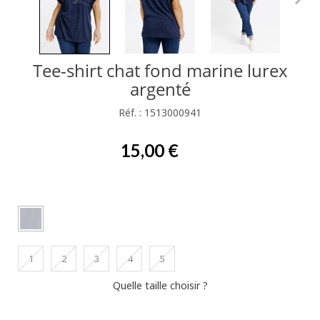
Tee-shirt chat fond marine lurex
argenté
Réf. : 1513000941
15,00 €
1
2
3
4
5
Quelle taille choisir ?