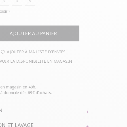
3
4
5
oisir ?
AJOUTER AU PANIER
AJOUTER À MA LISTE D'ENVIES
VOIR LA DISPONIBILITÉ EN MAGASIN
e en magasin en 48h.
 à domicile dès 69€ d'achats.
N
N ET LAVAGE
taille feuilles brodées. Coupe légèrement