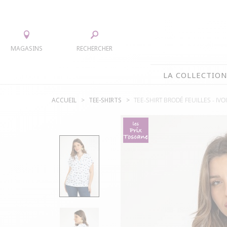
MAGASINS
RECHERCHER
LA COLLECTIO
ACCUEIL
TEE-SHIRTS
TEE-SHIRT BRODÉ FEUILLES -
IVO
LA COLLECTION
TEE-SHIRTS
JUPES
CHEMISIERS & TUNIQUES
ACCESS
PULLS & CARDIGANS
PARKAS
VESTES
MANTE
PANTALONS
ROBES