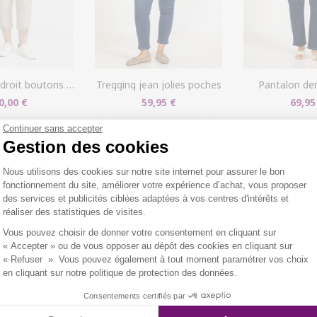
Problème de ta
produit en mag
dans votre com
oit boutons fleurs
tregging jean jolies poches
pantalon de
0,00 €
59,95 €
69,95
Continuer sans accepter
Gestion des cookies
Plateforme de Gestion du Consentemen
S AUTRES CLIENTS ONT ÉGALEMENT A
Nous utilisons des cookies sur notre site internet pour assurer le bon
fonctionnement du site, améliorer votre expérience d’achat, vous proposer
des services et publicités ciblées adaptées à vos centres d'intérêts et
réaliser des statistiques de visites.
Axeptio consent
Vous pouvez choisir de donner votre consentement en cliquant sur
« Accepter » ou de vous opposer au dépôt des cookies en cliquant sur
« Refuser ». Vous pouvez également à tout moment paramétrer vos choix
en cliquant sur notre politique de protection des données.
Consentements certifiés par