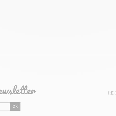
ewsletter
Rej
OK