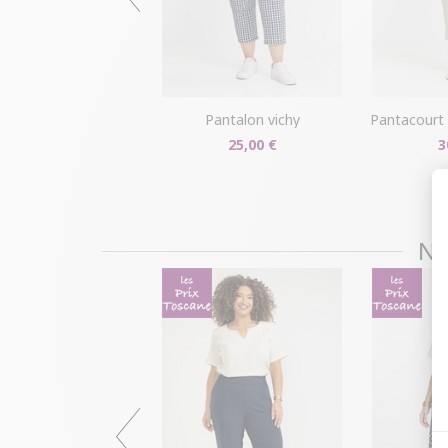
pantalon vichy
pantacourt dr
25,00 €
3
NO