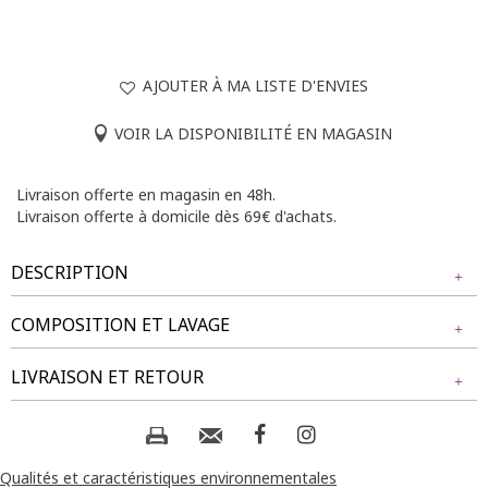
AJOUTER À MA LISTE D'ENVIES
VOIR LA DISPONIBILITÉ EN MAGASIN
Livraison offerte en magasin en 48h.
Livraison offerte à domicile dès 69€ d'achats.
DESCRIPTION
COMPOSITION ET LAVAGE
T-shirt grande taille imprimé floral. Coupe légèrement
blousante. Col rond. Manches longues. Imprimé floral sur le
Tissu principal : 95% POLYESTER, 5% ELASTHANE
LIVRAISON ET RETOUR
devant avec strass. Base ajustable avec liens à nouer sur le
côté. Longueur : 70cm.
Composition et lavage :
NOS MODES DE LIVRAISON
Notre mannequin Delia mesure 1m71 et porte un t-shirt
taille 1.
Livraison Magasin :
Qualités et caractéristiques environnementales