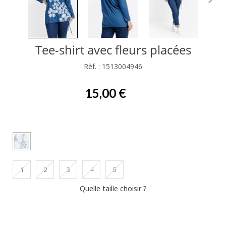
Tee-shirt avec fleurs placées
Réf. : 1513004946
15,00 €
1
2
3
4
5
Quelle taille choisir ?