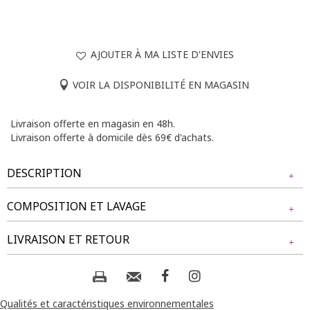
AJOUTER À MA LISTE D'ENVIES
VOIR LA DISPONIBILITÉ EN MAGASIN
Livraison offerte en magasin en 48h.
Livraison offerte à domicile dès 69€ d'achats.
DESCRIPTION
COMPOSITION ET LAVAGE
T-shirt à manches courtes imprimé visages et strass. Coupe
droite. Manches courtes. Sans emmanchures. Décolleté V.
Tissu principal : 50% VISCOSE, 50% POLYESTER
LIVRAISON ET RETOUR
Visages imprimés en teinte contrastée sur fond multicolore
avec filigrane tacheté. Maille jersey. Application de strass
devant. Galon tressé effet chevrons en finition du col.
Composition et lavage :
NOS MODES DE LIVRAISON
Notre mannequin Beatrice mesure 1m77 et porte un t-shirt
Livraison Magasin :
Qualités et caractéristiques environnementales
taille 1.