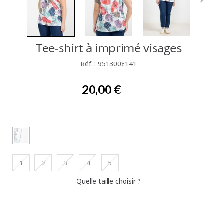
Tee-shirt à imprimé visages
Réf. : 9513008141
20,00 €
1
2
3
4
5
Quelle taille choisir ?