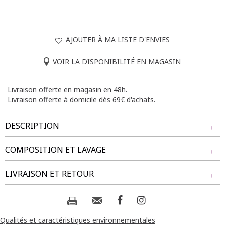
AJOUTER À MA LISTE D'ENVIES
VOIR LA DISPONIBILITÉ EN MAGASIN
Livraison offerte en magasin en 48h.
Livraison offerte à domicile dès 69€ d'achats.
DESCRIPTION
COMPOSITION ET LAVAGE
T-shirt grande taille uni à manches longues. Coupe ample.
Col rond. Manches longues avec emmanchures basses.
Tissu principal : 70% VISCOSE, 30% POLYESTER
LIVRAISON ET RETOUR
Détails floraux en relief sur le devant. Base droite. Longueur :
70cm.
Composition et lavage :
NOS MODES DE LIVRAISON
Notre mannequin Delia mesure 1m71 et porte un t-shirt
taille 1.
Livraison Magasin :
Qualités et caractéristiques environnementales