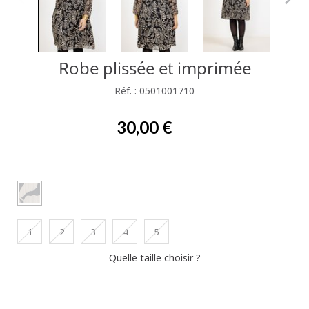
Robe plissée et imprimée
Réf. : 0501001710
30,00 €
1
2
3
4
5
Quelle taille choisir ?