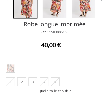
Robe longue imprimée
Réf. : 1503005168
40,00 €
1
2
3
4
5
Quelle taille choisir ?