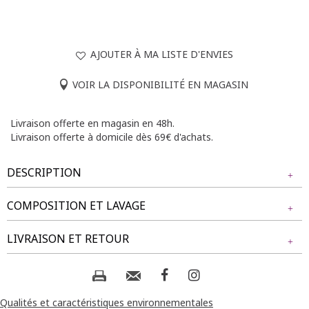
AJOUTER À MA LISTE D'ENVIES
VOIR LA DISPONIBILITÉ EN MAGASIN
Livraison offerte en magasin en 48h.
Livraison offerte à domicile dès 69€ d'achats.
DESCRIPTION
COMPOSITION ET LAVAGE
Robe longue grande taille évasée à manches courtes
volantées avec col en V. Longueur chevilles. Jeu de fronces
Tissu principal : 95% POLYESTER, 5% ELASTHANE
LIVRAISON ET RETOUR
sous poitrine. Nœud ton sur ton au niveau du col. Imprimé
floral sur l'ensemble du modèle. Base arrondie.
Composition et lavage :
NOS MODES DE LIVRAISON
Notre mannequin Rafaela mesure 1m75 et porte une robe
taille 1.
Livraison Magasin :
Qualités et caractéristiques environnementales