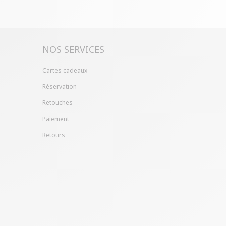
ille ?
Gagnez du temps en échangeant votre
asin avec le bon de livraison/retour disponible
pte client (rubrique "Mes commandes/détails").
NOS SERVICES
Cartes cadeaux
Réservation
Retouches
Paiement
Retours