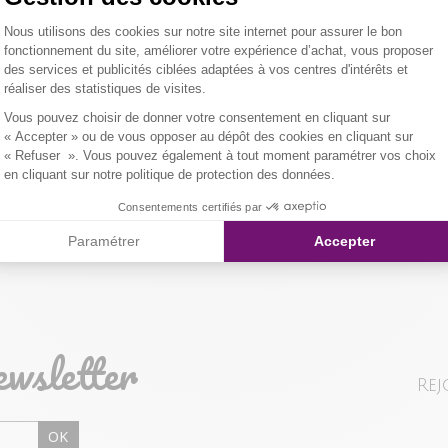
Coupe ample l
Plateforme de Gestion du Consentemen
Nous utilisons des cookies sur notre site internet pour assurer le bon
droites. Col t
Tissu principa
LIVRAISON 
fonctionnement du site, améliorer votre expérience d’achat, vous proposer
fleurs et feuil
des services et publicités ciblées adaptées à vos centres d'intérêts et
er l'image pour zoomer
Jupe à pans hor
Composition et
réaliser des statistiques de visites.
NOS MODES 
Axeptio consent
Vous pouvez choisir de donner votre consentement en cliquant sur
Notre mannequ
Livraison Maga
Qualités et cara
« Accepter » ou de vous opposer au dépôt des cookies en cliquant sur
1.
« Refuser ». Vous pouvez également à tout moment paramétrer vos choix
en cliquant sur notre politique de protection des données.
Colissimo Point
Consentements certifiés par
Paramétrer
Accepter
Colissimo Domi
RETOUR SIMP
ewsletter
Vous avez chan
Rej
magasin ou à vo
livraison/retou
OK
"Mes commande