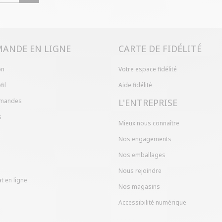
Problème de ta
produit en mag
dans votre com
ANDE EN LIGNE
CARTE DE FIDÉLITÉ
on
Votre espace fidélité
fil
Aide fidélité
mandes
L'ENTREPRISE
s
Mieux nous connaître
Nos engagements
Nos emballages
Nous rejoindre
t en ligne
Nos magasins
Accessibilité numérique