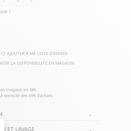
3
4
5
oisir ?
AJOUTER À MA LISTE D'ENVIES
VOIR LA DISPONIBILITÉ EN MAGASIN
e en magasin en 48h.
 à domicile dès 69€ d'achats.
N
N ET LAVAGE
ille longue à manches longues imprimé végétal.