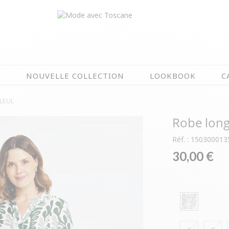
N
NOUVELLE COLLECTION
LOOKBOOK
C
LLEUL
EN CE MOMENT
Robe long
ÉTÉ EN FLEURS
OIRES
NOUVELLE COLLECTION
Réf. : 150300013
 & IMPERS
MEILLEURES VENTES
30,00 €
AUX
LES PRIX TOSCANE