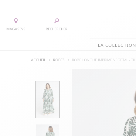
MAGASINS
RECHERCHER
LA COLLECTIO
ACCUEIL
ROBES
ROBE LONGUE IMPRIMÉ VÉGÉTAL -
TI
LA COLLECTION
TEE-SHIRTS
JUPES
CHEMISIERS & TUNIQUES
ACCESS
PULLS & CARDIGANS
PARKAS
VESTES
MANTE
PANTALONS
ROBES