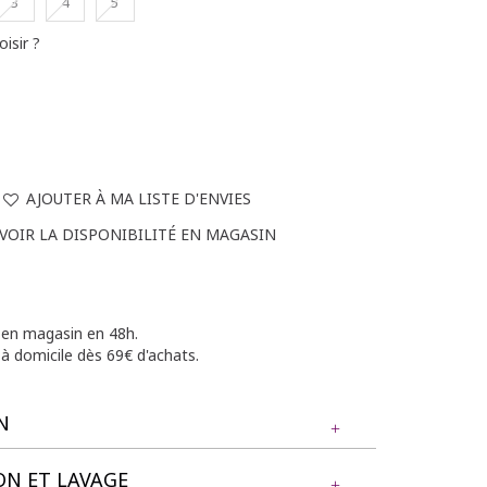
3
4
5
oisir ?
AJOUTER À MA LISTE D'ENVIES
VOIR LA DISPONIBILITÉ EN MAGASIN
e en magasin en 48h.
 à domicile dès 69€ d'achats.
N
N ET LAVAGE
en 1 à manches longues et imprimé feuillage.