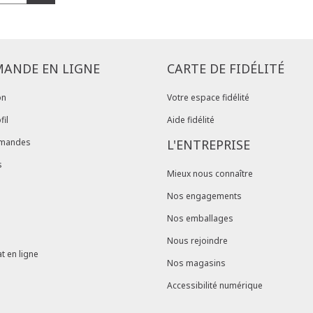
Problème de ta
produit en mag
dans votre com
ANDE EN LIGNE
CARTE DE FIDÉLITÉ
on
Votre espace fidélité
fil
Aide fidélité
mandes
L'ENTREPRISE
s
Mieux nous connaître
Nos engagements
Nos emballages
Nous rejoindre
t en ligne
Nos magasins
Accessibilité numérique