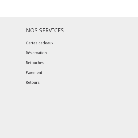
ille ?
Gagnez du temps en échangeant votre
asin avec le bon de livraison/retour disponible
pte client (rubrique "Mes commandes/détails").
NOS SERVICES
Cartes cadeaux
Réservation
Retouches
Paiement
Retours