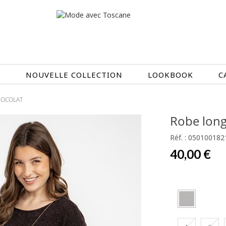
N
NOUVELLE COLLECTION
LOOKBOOK
C
OCOLAT
EN CE MOMENT
Robe long
ÉTÉ EN FLEURS
OIRES
NOUVELLE COLLECTION
Réf. : 050100182
 & IMPERS
MEILLEURES VENTES
40,00 €
AUX
LES PRIX TOSCANE