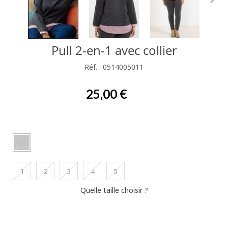
Pull 2-en-1 avec collier
Réf. : 0514005011
25,00 €
1
2
3
4
5
Quelle taille choisir ?