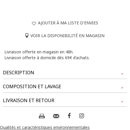
AJOUTER À MA LISTE D'ENVIES
VOIR LA DISPONIBILITÉ EN MAGASIN
Livraison offerte en magasin en 48h.
Livraison offerte à domicile dès 69€ d'achats.
DESCRIPTION
COMPOSITION ET LAVAGE
Short en jean grande taille coupe ample. Longueur genoux.
Taille élastiquée. 2 poches italiennes sur le devant. Détails
Tissu principal : 98% COTON, 2% ELASTHANE
LIVRAISON ET RETOUR
décoratifs avec boutons martelés sur les côtés. Coloris uni.
Surpiqures à la base et au milieu sur le devant.
Composition et lavage :
NOS MODES DE LIVRAISON
Notre mannequin Rafaela mesure 1m75 et porte un short
taille 1.
Livraison Magasin :
Qualités et caractéristiques environnementales