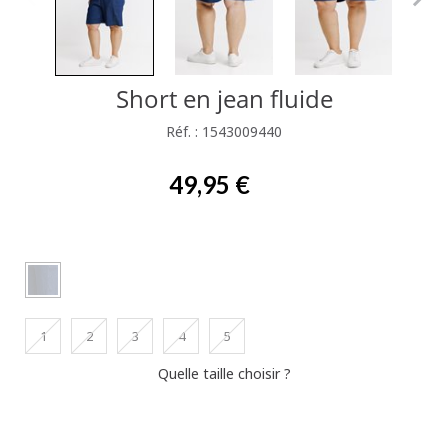
Short en jean fluide
Réf. : 1543009440
49,95 €
1
2
3
4
5
Quelle taille choisir ?