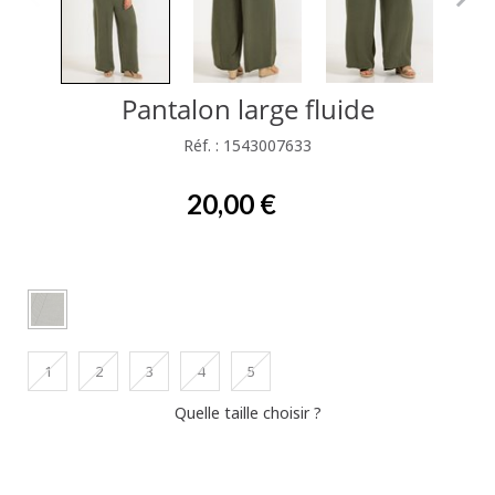
Pantalon large fluide
Réf. : 1543007633
20,00 €
1
2
3
4
5
Quelle taille choisir ?