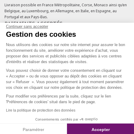
Livraison possible en France Métropolitaine, Corse, Monaco ainsi qu’en
Belgique, au Luxembourg, en Allemagne, en Italie, en Espagne, au
Portugal et aux Pays-Bas.
PAIEMENTS ACCEPTÉS
Continuer sans accepter
Gestion des cookies
Cartes bancaires
Cartes cadeaux
Nous utilisons des cookies sur notre site internet pour assurer le bon
Chèques fidélité
fonctionnement du site, améliorer votre expérience d’achat, vous
NOS ENGAGEMENTS QUALITÉ
proposer des services et publicités ciblées adaptées à vos centres
d'intérêts et réaliser des statistiques de visites.
Vous pouvez choisir de donner votre consentement en cliquant sur
« Accepter » ou de vous opposer au dépôt des cookies en cliquant
sur « Refuser ». Vous pouvez également à tout moment paramétrer
vos choix en cliquant sur notre politique de protection des données.
Pour modifier vos préférences par la suite, cliquez sur le lien
SERVICE CLIENT & FIDÉLITÉ
'Préférences de cookies' situé dans le pied de page.
Lire la politique de protection des données
Du lundi au vendredi de 10h à 18h
09 69 39 54 10
Consentements certifiés par
Coût d'un appel local, appel non surtaxé.
Paramétrer
Accepter