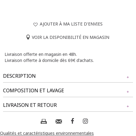
AJOUTER À MA LISTE D'ENVIES
VOIR LA DISPONIBILITÉ EN MAGASIN
Livraison offerte en magasin en 48h.
Livraison offerte à domicile dès 69€ d'achats.
DESCRIPTION
COMPOSITION ET LAVAGE
Pantalon de ville uni à taille haute élastique. Coupe large
avec une longueur longue. Deux boutons décoratifs à l'avant.
Tissu principal : 100% POLYESTER
LIVRAISON ET RETOUR
2 fausses poches latérales. Tissu texturé.
Notre mannequin Delia mesure 1m71 et porte un pantalon
Composition et lavage :
NOS MODES DE LIVRAISON
taille 1.
Livraison Magasin :
Qualités et caractéristiques environnementales