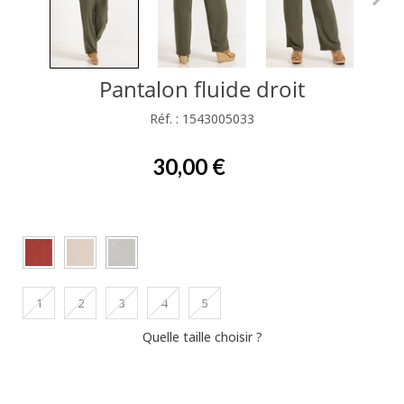
Pantalon fluide droit
Réf. : 1543005033
30,00 €
1
2
3
4
5
Quelle taille choisir ?