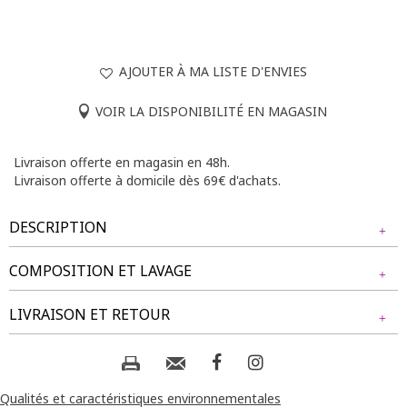
AJOUTER À MA LISTE D'ENVIES
VOIR LA DISPONIBILITÉ EN MAGASIN
Livraison offerte en magasin en 48h.
Livraison offerte à domicile dès 69€ d'achats.
DESCRIPTION
COMPOSITION ET LAVAGE
Pantalon de ville droit à taille élastiquée. Longueur longue.
Détails de strass sur les fausses poches. Coupe fluide avec
Tissu principal : 100% POLYESTER
LIVRAISON ET RETOUR
une finition lisse. Deux fausses poches latérales.
Notre mannequin Delia mesure 1m71 et porte un pantalon
Composition et lavage :
NOS MODES DE LIVRAISON
taille 1.
Livraison Magasin :
Qualités et caractéristiques environnementales