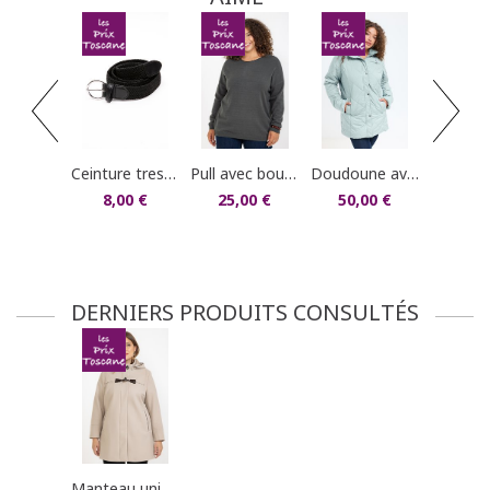
dans votre compte client (rubrique "Mes
commandes/détails").
pull uni côtelé 
20,0
ceinture tressée élastique
pull avec boutons au dos
doudoune avec capuche et fausse fourrure
8,00 €
25,00 €
50,00 €
DERNIERS PRODUITS CONSULTÉS
manteau uni à capuche