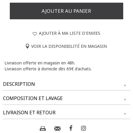
AJOUTER AU PANIER
AJOUTER À MA LISTE D'ENVIES
VOIR LA DISPONIBILITÉ EN MAGASIN
Livraison offerte en magasin en 48h.
Livraison offerte à domicile dès 69€ d'achats.
DESCRIPTION
COMPOSITION ET LAVAGE
Manteau mi-long uni à capuche. Coupe légèrement évasée.
Manches longues. Col montant avec capuche. Fermeture
Tissu principal : 100% POLYESTER
LIVRAISON ET RETOUR
pressionnée dissimulée sous une patte. Bouton au niveau du
Doublure : 100% POLYESTER
col, attache brandebourg sous le bouton. 2 poches
passepoilées sur le devant. Coloris uni. Matière douce et
NOS MODES DE LIVRAISON
chaude. Modèle doublé.
Composition et lavage :