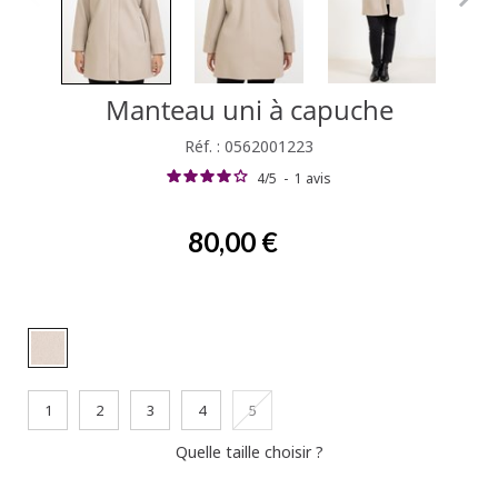
Manteau uni à capuche
Réf. : 0562001223
4
/
5
-
1
avis
80,00 €
1
2
3
4
5
Quelle taille choisir ?