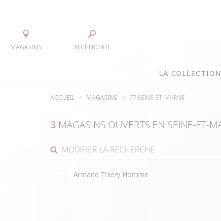
MAGASINS
RECHERCHER
LA COLLECTIO
ACCUEIL
MAGASINS
77 SEINE-ET-MARNE
LA COLLECTION
TEE-SHIRTS
JUPES
3
MAGASINS OUVERTS EN
SEINE-ET-M
CHEMISIERS & TUNIQUES
ACCESS
PULLS & CARDIGANS
PARKAS
MODIFIER LA RECHERCHE
VESTES
MANTE
Armand Thiery Homme
PANTALONS
ROBES