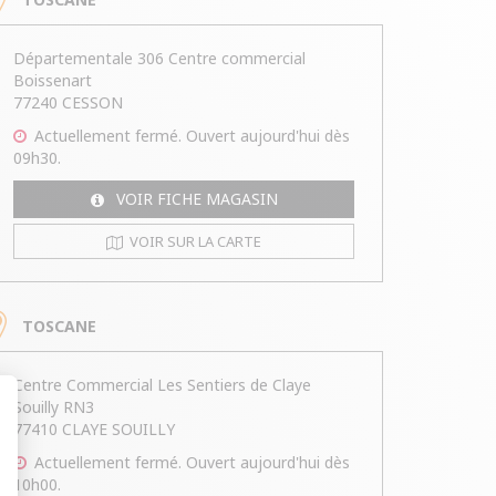
Départementale 306 Centre commercial
Boissenart
77240 CESSON
Actuellement
fermé.
Ouvert aujourd'hui dès
09h30.
VOIR FICHE MAGASIN
VOIR SUR LA CARTE
TOSCANE
Centre Commercial Les Sentiers de Claye
Souilly RN3
77410 CLAYE SOUILLY
t : Personnalisez vos Options
Actuellement
fermé.
Ouvert aujourd'hui dès
10h00.