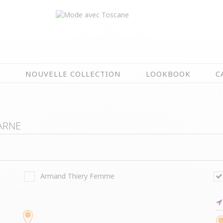
N
NOUVELLE COLLECTION
LOOKBOOK
C
EN CE MOMENT
ÉTÉ EN FLEURS
ARNE
OIRES
NOUVELLE COLLECTION
 & IMPERS
MEILLEURES VENTES
AUX
LES PRIX TOSCANE
ou
Armand Thiery Femme