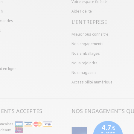
on
Votre espace fidélité
fil
Aide fidélité
mandes
L'ENTREPRISE
s
Mieux nous connaître
Nos engagements
Nos emballages
Nous rejoindre
t en ligne
Nos magasins
Accessibilité numérique
MENTS ACCEPTÉS
NOS ENGAGEMENTS QU
ancaires
adeaux