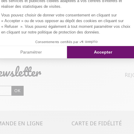
des services et publicités ciblées adaptées à vos centres d'intérêts et
réaliser des statistiques de visites.
Axeptio consent
Vous pouvez choisir de donner votre consentement en cliquant sur
« Accepter » ou de vous opposer au dépôt des cookies en cliquant sur
« Refuser ». Vous pouvez également à tout moment paramétrer vos choix
Retour gratuit en magasin
en cliquant sur notre politique de protection des données.
Sous 30 jours
Consentements certifiés par
M
Paramétrer
Accepter
ewsletter
Rej
OK
ANDE EN LIGNE
CARTE DE FIDÉLITÉ