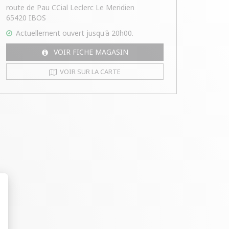
route de Pau CCial Leclerc Le Meridien
65420 IBOS
Actuellement
ouvert
jusqu'à 20h00.
VOIR FICHE MAGASIN
VOIR SUR LA CARTE
t : Personnalisez vos Options