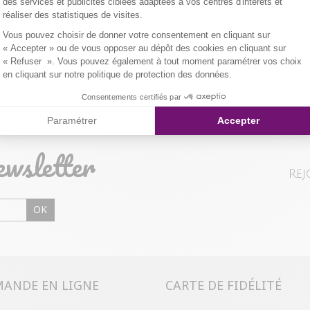
des services et publicités ciblées adaptées à vos centres d'intérêts et
réaliser des statistiques de visites.
Axeptio consent
Vous pouvez choisir de donner votre consentement en cliquant sur
« Accepter » ou de vous opposer au dépôt des cookies en cliquant sur
« Refuser ». Vous pouvez également à tout moment paramétrer vos choix
Retour gratuit en magasin
en cliquant sur notre politique de protection des données.
Sous 30 jours
Consentements certifiés par
Paramétrer
Accepter
ewsletter
Rej
OK
ANDE EN LIGNE
CARTE DE FIDÉLITÉ