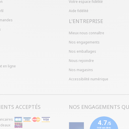
on
Votre espace fidélité
fil
Aide fidélité
mandes
L'ENTREPRISE
s
Mieux nous connaître
Nos engagements
Nos emballages
Nous rejoindre
t en ligne
Nos magasins
Accessibilité numérique
MENTS ACCEPTÉS
NOS ENGAGEMENTS QU
ancaires
adeaux