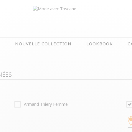
N
NOUVELLE COLLECTION
LOOKBOOK
C
EN CE MOMENT
ÉTÉ EN FLEURS
NÉES
OIRES
NOUVELLE COLLECTION
 & IMPERS
MEILLEURES VENTES
AUX
LES PRIX TOSCANE
ou
Armand Thiery Femme