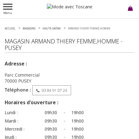
Menu
ACCUEIL
MAGASINS
HAUTE-SAÔNE
ARMAND THIERY FEMME,HOMME
MAGASIN
ARMAND THIERY FEMME,HOMME
-
PUSEY
Adresse :
Parc Commercial
70000
PUSEY
Téléphone :
03 84 91 07 24
Horaires d'ouverture :
Lundi :
09h30
-
19h00
Mardi :
09h30
-
19h00
Mercredi :
09h30
-
19h00
Jeudi :
09h30
-
19h00