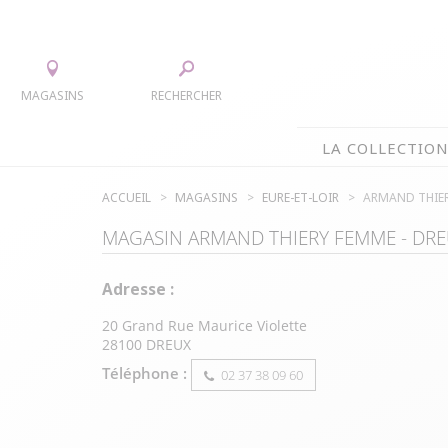
MAGASINS
RECHERCHER
LA COLLECTIO
ACCUEIL
MAGASINS
EURE-ET-LOIR
ARMAND THIE
LA COLLECTION
MAGASIN
ARMAND THIERY FEMME
-
DRE
TEE-SHIRTS
ROBES
CHEMISIERS & TUNIQUES
JUPES
Adresse :
PULLS & CARDIGANS
ACCESS
20 Grand Rue Maurice Violette
VESTES
MANTE
28100
DREUX
PANTALONS
Téléphone :
02 37 38 09 60