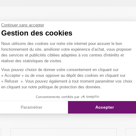
Continuer sans accepter
Gestion des cookies
ARMA
Plateforme de Gestion du Consentemen
FEMM
Nous utilisons des cookies sur notre site internet pour assurer le bon
fonctionnement du site, améliorer votre expérience d’achat, vous proposer
TOSC
des services et publicités ciblées adaptées à vos centres d'intérêts et
réaliser des statistiques de visites.
ARMA
Axeptio consent
2800
Vous pouvez choisir de donner votre consentement en cliquant sur
« Accepter » ou de vous opposer au dépôt des cookies en cliquant sur
ARMA
« Refuser ». Vous pouvez également à tout moment paramétrer vos choix
2800
en cliquant sur notre politique de protection des données.
Consentements certifiés par
Paramétrer
Accepter