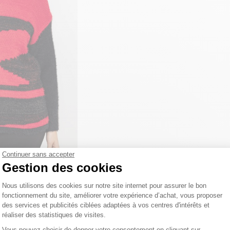
Continuer sans accepter
Gestion des cookies
le fluffy
Plateforme de Gestion du Consentemen
Nous utilisons des cookies sur notre site internet pour assurer le bon
fonctionnement du site, améliorer votre expérience d’achat, vous proposer
des services et publicités ciblées adaptées à vos centres d'intérêts et
réaliser des statistiques de visites.
7
/
5
-
3
avis
Axeptio consent
Vous pouvez choisir de donner votre consentement en cliquant sur