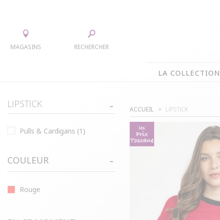
MAGASINS
RECHERCHER
LA COLLECTIO
LA COLLECTION
LIPSTICK
ACCUEIL
LIPSTICK
TEE-SHIRTS
JUPES
Pulls & Cardigans
(1)
CHEMISIERS & TUNIQUES
ACCESS
PULLS & CARDIGANS
PARKAS
COULEUR
VESTES
MANTE
PANTALONS
Rouge
ROBES