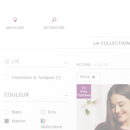
MAGASINS
RECHERCHER
LA COLLECTIO
LA COLLECTION
LE LIN
ACCUEIL
LE LIN
TEE-SHIRTS
JUPES
ROSE
Chemisiers & Tuniques
(1)
CHEMISIERS & TUNIQUES
ACCESS
PULLS & CARDIGANS
PARKAS
COULEUR
VESTES
MANTE
PANTALONS
Blanc
Ecru
ROBES
Marron
Multicolore