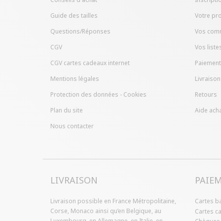
Guide des tailles
Votre pro
Questions/Réponses
Vos com
CGV
Vos liste
CGV cartes cadeaux internet
Paiement
Mentions légales
Livraison
Protection des données - Cookies
Retours
Plan du site
Aide acha
Nous contacter
LIVRAISON
PAIE
Livraison possible en France Métropolitaine,
Cartes b
Corse, Monaco ainsi qu’en Belgique, au
Cartes c
Luxembourg, en Allemagne, en Italie, en