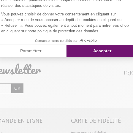
/
5
-
1
avis
réaliser des statistiques de visites.
Axeptio consent
Vous pouvez choisir de donner votre consentement en cliquant sur
« Accepter » ou de vous opposer au dépôt des cookies en cliquant sur
« Refuser ». Vous pouvez également à tout moment paramétrer vos choix
en cliquant sur notre politique de protection des données.
Consentements certifiés par
Paramétrer
Accepter
ewsletter
Rej
OK
ANDE EN LIGNE
CARTE DE FIDÉLITÉ
on
Votre espace fidélité