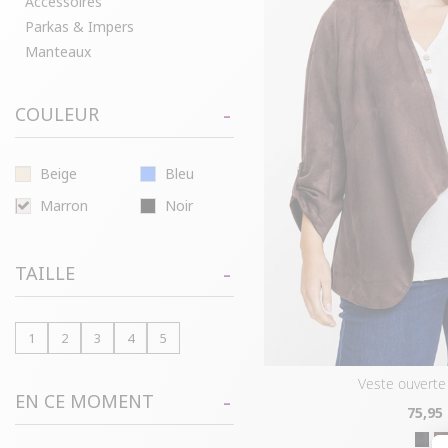
Accessoires
Parkas & Impers
Manteaux
COULEUR
Beige
Bleu
Marron
Noir
TAILLE
1
2
3
4
5
veste ouverte
EN CE MOMENT
75
,95