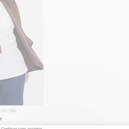
 col châle
 €
Continuer sans accepter