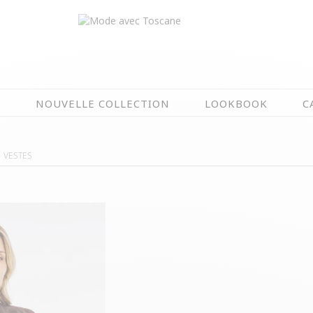
N
NOUVELLE COLLECTION
LOOKBOOK
C
EN CE MOMENT
VESTES
ÉTÉ EN FLEURS
OIRES
NOUVELLE COLLECTION
 & IMPERS
MEILLEURES VENTES
AUX
LES PRIX TOSCANE