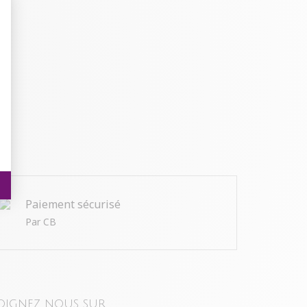
t : Personnalisez vos Options
Paiement sécurisé
Par CB
oignez nous sur