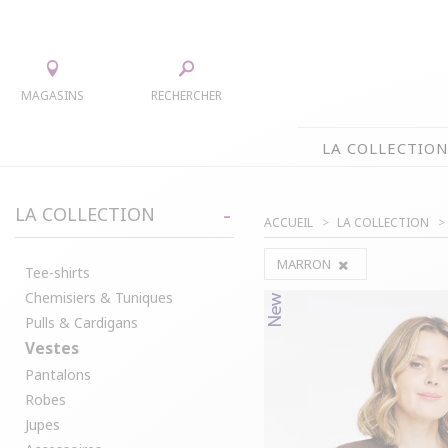
MAGASINS
RECHERCHER
LA COLLECTIO
LA COLLECTION
LA COLLECTION
ACCUEIL
LA COLLECTION
TEE-SHIRTS
JUPES
MARRON
CHEMISIERS & TUNIQUES
ACCESS
Tee-shirts
Chemisiers & Tuniques
PULLS & CARDIGANS
PARKAS
Pulls & Cardigans
VESTES
MANTE
Vestes
PANTALONS
Pantalons
ROBES
Robes
Jupes