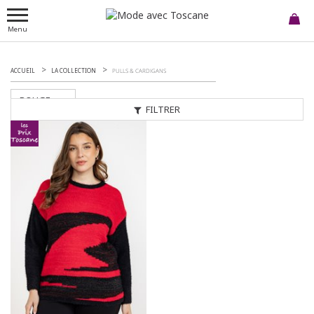
Menu
ACCUEIL
LA COLLECTION
PULLS & CARDIGANS
ROUGE
FILTRER