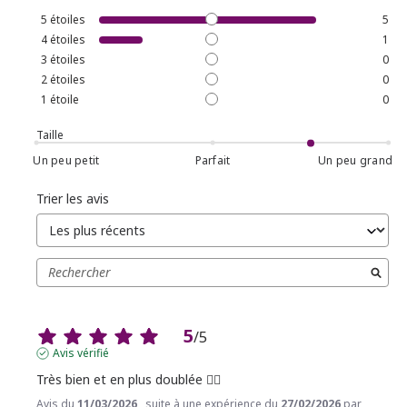
5
étoiles
5
4
étoiles
1
3
étoiles
0
2
étoiles
0
1
étoile
0
Taille
Un peu petit
Parfait
Un peu grand
Trier les avis
5
/
5
Avis vérifié
Très bien et en plus doublée 👍🏼
Avis du
11/03/2026
, suite à une expérience du
27/02/2026
par