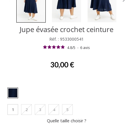
Jupe évasée crochet ceinture
Réf. : 9533000541
4.8
/
5
-
6
avis
30,00 €
1
2
3
4
5
Quelle taille choisir ?