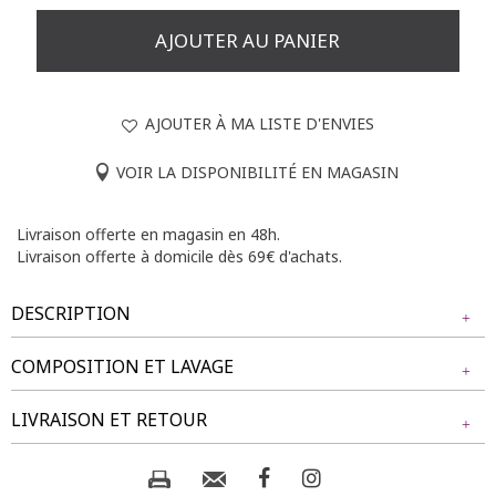
AJOUTER AU PANIER
AJOUTER À MA LISTE D'ENVIES
VOIR LA DISPONIBILITÉ EN MAGASIN
Livraison offerte en magasin en 48h.
Livraison offerte à domicile dès 69€ d'achats.
DESCRIPTION
COMPOSITION ET LAVAGE
Jupe évasée avec fleurs et ceinture au crochet. Coupe
évasée. Longueur mi-mollets. Coloris uni. Matière fine au
Tissu principal : 100% POLYESTER
LIVRAISON ET RETOUR
tombé fluide. Doublure. Large taille élastiquée ornée d'une
Doublure : 100% POLYESTER
bande rectangulaire ton sur ton sur le devant, réalisée au
crochet. 3 fleurs ton sur ton sur la bande en crochet. Bouton
NOS MODES DE LIVRAISON
coco au centre des fleurs des extrémités.
Composition et lavage :