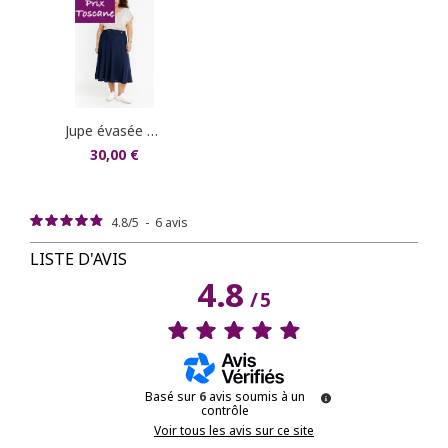
dans votre compte client (rubrique "Mes
commandes/détails").
jupe évasée crochet ceinture
30,00 €
4.8
/
5
-
6
avis
LISTE D'AVIS
4.8
/
5
Basé sur
6
avis soumis à un
contrôle
Voir tous les avis sur ce site