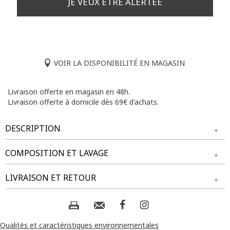
JE VEUX ÊTRE ALERTÉE
VOIR LA DISPONIBILITÉ EN MAGASIN
Livraison offerte en magasin en 48h.
Livraison offerte à domicile dès 69€ d'achats.
DESCRIPTION
COMPOSITION ET LAVAGE
Écharpe rectangulaire à motif végétal imprimé. Coloris uni
avec motifs contrastants métallisés en forme de feuilles
Tissu principal : 100% POLYESTER
LIVRAISON ET RETOUR
stylisées. Finition bords simples. Tissu léger à effet
légèrement transparent.
Composition et lavage :
NOS MODES DE LIVRAISON
Livraison Magasin :
Qualités et caractéristiques environnementales