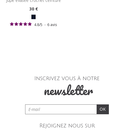
jupe évasée crochet ceinture
30
€
4.8
/
5
-
6
avis
Inscrivez vous à notre
newsletter
OK
Rejoignez nous sur