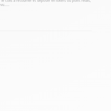
e colis a retourner et déposer en lokers où point relais, 
u....
...