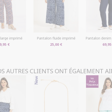
livraison/retou
"Mes commande
Problème de ta
produit en mag
dans votre com
 large imprimé
pantalon fluide imprimé
pantalon denim d
9,95 €
25,00 €
69,95
S AUTRES CLIENTS ONT ÉGALEMENT A