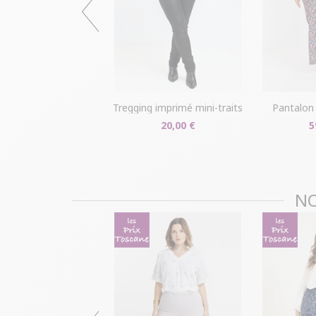
tregging imprimé mini-traits
pantalon
20,00 €
5
NO