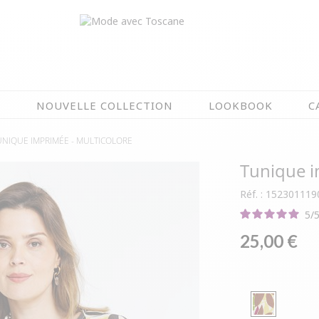
N
NOUVELLE COLLECTION
LOOKBOOK
C
UNIQUE IMPRIMÉE -
MULTICOLORE
EN CE MOMENT
Tunique 
ÉTÉ EN FLEURS
OIRES
NOUVELLE COLLECTION
Réf. : 152301119
 & IMPERS
MEILLEURES VENTES
5
/
AUX
LES PRIX TOSCANE
25,00 €