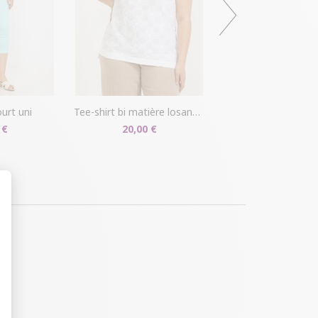
ourt uni
tee-shirt bi matière losanges/fleurs 3d
 €
20,00 €
t : Personnalisez vos Options