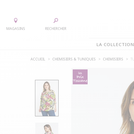
MAGASINS
RECHERCHER
LA COLLECTIO
ACCUEIL
CHEMISIERS & TUNIQUES
CHEMISIERS
T
LA COLLECTION
TEE-SHIRTS
JUPES
CHEMISIERS & TUNIQUES
ACCESS
PULLS & CARDIGANS
PARKAS
VESTES
MANTE
PANTALONS
ROBES