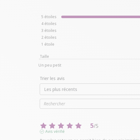
5
étoiles
4
étoiles
3
étoiles
2
étoiles
1
étoile
Taille
Un peu petit
Trier les avis
5
/
5
Avis vérifié