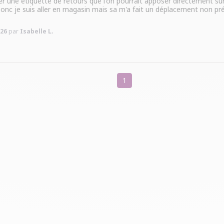
r une étiquette de retours que l'on pourrait apposer directement sur l
nc je suis aller en magasin mais sa m'a fait un déplacement non prév
026
par
Isabelle L.
1