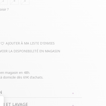
3
4
5
oisir ?
AJOUTER À MA LISTE D'ENVIES
VOIR LA DISPONIBILITÉ EN MAGASIN
e en magasin en 48h.
 à domicile dès 69€ d'achats.
N
N ET LAVAGE
de taille à manches 3/4 retroussables avec col