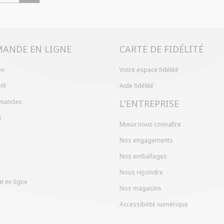
Problème de ta
produit en mag
dans votre com
ANDE EN LIGNE
CARTE DE FIDÉLITÉ
on
Votre espace fidélité
fil
Aide fidélité
mandes
L'ENTREPRISE
s
Mieux nous connaître
Nos engagements
Nos emballages
Nous rejoindre
t en ligne
Nos magasins
Accessibilité numérique