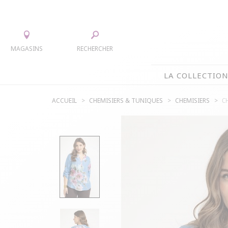
MAGASINS
RECHERCHER
LA COLLECTIO
ACCUEIL
CHEMISIERS & TUNIQUES
CHEMISIERS
C
LA COLLECTION
TEE-SHIRTS
JUPES
CHEMISIERS & TUNIQUES
ACCESS
PULLS & CARDIGANS
PARKAS
VESTES
MANTE
PANTALONS
ROBES