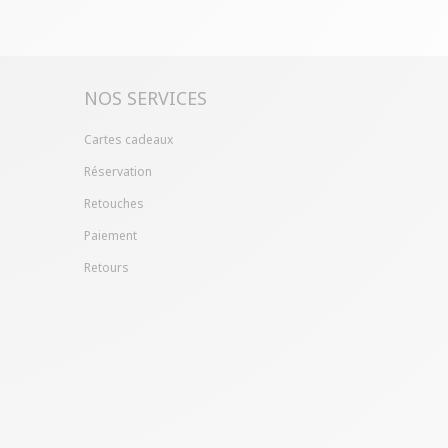
ille ?
Gagnez du temps en échangeant votre
asin avec le bon de livraison/retour disponible
pte client (rubrique "Mes commandes/détails").
NOS SERVICES
Cartes cadeaux
Réservation
Retouches
Paiement
Retours