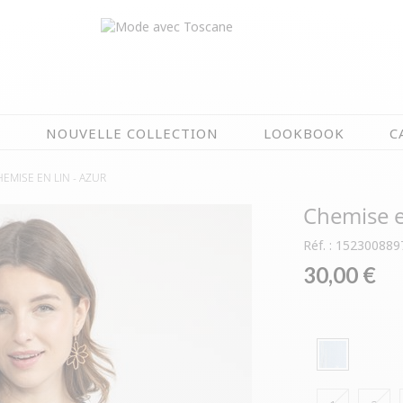
N
NOUVELLE COLLECTION
LOOKBOOK
C
HEMISE EN LIN -
AZUR
EN CE MOMENT
Chemise e
ÉTÉ EN FLEURS
OIRES
NOUVELLE COLLECTION
Réf. : 152300889
 & IMPERS
MEILLEURES VENTES
30,00 €
AUX
LES PRIX TOSCANE