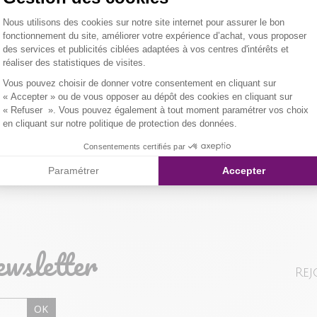
tunisien. Coup
Plateforme de Gestion du Consentemen
Nous utilisons des cookies sur notre site internet pour assurer le bon
floral sur l'en
Tissu principal
LIVRAISON 
fonctionnement du site, améliorer votre expérience d’achat, vous proposer
manches. Long
des services et publicités ciblées adaptées à vos centres d'intérêts et
er l'image pour zoomer
Composition et
réaliser des statistiques de visites.
NOS MODES 
Notre mannequ
Axeptio consent
Vous pouvez choisir de donner votre consentement en cliquant sur
taille 1.
Livraison Maga
Qualités et cara
« Accepter » ou de vous opposer au dépôt des cookies en cliquant sur
« Refuser ». Vous pouvez également à tout moment paramétrer vos choix
en cliquant sur notre politique de protection des données.
Colissimo Point
Consentements certifiés par
Paramétrer
Accepter
Colissimo Domi
RETOUR SIMP
ewsletter
Vous avez chan
Rej
magasin ou à vo
livraison/retou
OK
"Mes commande