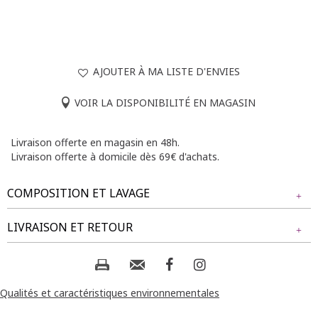
AJOUTER À MA LISTE D'ENVIES
VOIR LA DISPONIBILITÉ EN MAGASIN
Livraison offerte en magasin en 48h.
Livraison offerte à domicile dès 69€ d'achats.
COMPOSITION ET LAVAGE
Tissu principal : 100% POLYESTER
LIVRAISON ET RETOUR
Composition et lavage :
NOS MODES DE LIVRAISON
Livraison Magasin :
Qualités et caractéristiques environnementales
GRATUIT