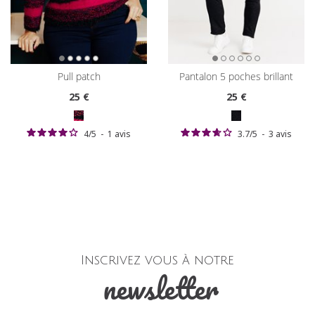
pull patch
pantalon 5 poches brillant
25
€
25
€
4
/
5
-
1
avis
3.7
/
5
-
3
avis
Inscrivez vous à notre
newsletter