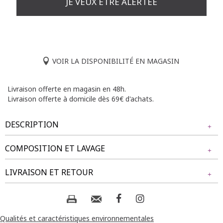
JE VEUX ÊTRE ALERTÉE
VOIR LA DISPONIBILITÉ EN MAGASIN
Livraison offerte en magasin en 48h.
Livraison offerte à domicile dès 69€ d'achats.
DESCRIPTION
COMPOSITION ET LAVAGE
Collier pendentif en forme de hibou avec plumes colorées.
Chaîne fine en métal avec fermoir à lobster. Pendentif orné
Tissu principal : 60% ALLIAGE ZINC, 30% FER, 10% PLUME
LIVRAISON ET RETOUR
de détails en métal et de strass. Longueur ajustable grâce à
une chaîne de rallonge. Design multicolore avec des plumes
en dégradé.
Composition et lavage :
NOS MODES DE LIVRAISON
Livraison Magasin :
Qualités et caractéristiques environnementales