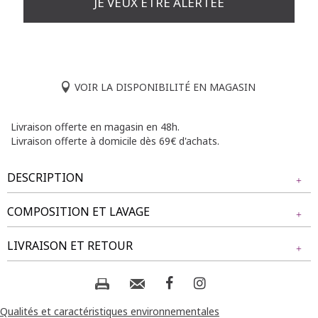
JE VEUX ÊTRE ALERTÉE
VOIR LA DISPONIBILITÉ EN MAGASIN
Livraison offerte en magasin en 48h.
Livraison offerte à domicile dès 69€ d'achats.
DESCRIPTION
COMPOSITION ET LAVAGE
Collier à double chaîne avec pendentif en forme de feuille.
Pendentif ajouré avec motif de nervures, orné de strass
Tissu principal : 49% ALLIAGE ZINC, 44% LAITON, 5%
LIVRAISON ET RETOUR
noirs. Longueur ajustable grâce à une chaîne de rallonge.
VERRE, 2% FER
Fermeture par mousqueton.
NOS MODES DE LIVRAISON
Composition et lavage :
Livraison Magasin :
Qualités et caractéristiques environnementales