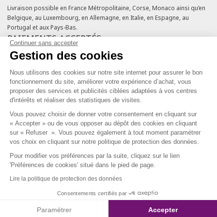
Livraison possible en France Métropolitaine, Corse, Monaco ainsi qu’en
Belgique, au Luxembourg, en Allemagne, en Italie, en Espagne, au
Portugal et aux Pays-Bas.
PAIEMENTS ACCEPTÉS
Continuer sans accepter
Gestion des cookies
Cartes bancaires
Cartes cadeaux
Nous utilisons des cookies sur notre site internet pour assurer le bon
Chèques fidélité
fonctionnement du site, améliorer votre expérience d’achat, vous
NOS ENGAGEMENTS QUALITÉ
proposer des services et publicités ciblées adaptées à vos centres
d'intérêts et réaliser des statistiques de visites.
Vous pouvez choisir de donner votre consentement en cliquant sur
« Accepter » ou de vous opposer au dépôt des cookies en cliquant
sur « Refuser ». Vous pouvez également à tout moment paramétrer
vos choix en cliquant sur notre politique de protection des données.
Pour modifier vos préférences par la suite, cliquez sur le lien
SERVICE CLIENT & FIDÉLITÉ
'Préférences de cookies' situé dans le pied de page.
Lire la politique de protection des données
Du lundi au vendredi de 10h à 18h
09 69 39 54 10
Consentements certifiés par
Coût d'un appel local, appel non surtaxé.
Paramétrer
Accepter