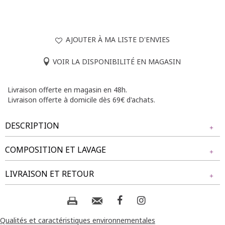
AJOUTER À MA LISTE D'ENVIES
VOIR LA DISPONIBILITÉ EN MAGASIN
Livraison offerte en magasin en 48h.
Livraison offerte à domicile dès 69€ d'achats.
DESCRIPTION
COMPOSITION ET LAVAGE
Disponible dans plusieurs teintes, cette brassière fait partie
des basiques du vestiaire féminin. Brassière unie sans
Tissu principal : 92% POLYAMIDE, 8% ELASTHANE
LIVRAISON ET RETOUR
coutures. Forme englobante avec base élastiquée. Larges
bretelles pour un soutien optimal. Décolleté arrondi devant.
Coloris uni. Matière extensible. Découpe arrondie au dos.
Composition et lavage :
NOS MODES DE LIVRAISON
Coutures invisibles.
Livraison Magasin :
Qualités et caractéristiques environnementales
Notre mannequin Delia mesure 1m71 et porte une brassière