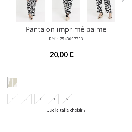
Pantalon imprimé palme
Réf. : 7543007733
20,00 €
1
2
3
4
5
Quelle taille choisir ?