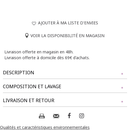
AJOUTER À MA LISTE D'ENVIES
VOIR LA DISPONIBILITÉ EN MAGASIN
Livraison offerte en magasin en 48h.
Livraison offerte à domicile dès 69€ d'achats.
DESCRIPTION
COMPOSITION ET LAVAGE
Pantalon fluide bicolore imprimé palme. Coupe droite à
jambes larges. Longueur longue. Modèle sans fermeture
Tissu principal : VISCOSE 86% , POLYAMIDE 14%
LIVRAISON ET RETOUR
avec large taille élastiquée dans le dos. 2 poches italiennes
devant. Imprimé à motifs grandes feuilles palmées avec
détails tachetés. Tissu léger et fluide aspect lin. Fines
Composition et lavage :
NOS MODES DE LIVRAISON
surpiqûres discrètes en finition du modèle.
Livraison Magasin :
Qualités et caractéristiques environnementales
Notre mannequin Tilly mesure 1m76 et porte un pantalon