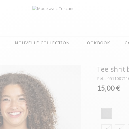
N
NOUVELLE COLLECTION
LOOKBOOK
C
EN CE MOMENT
Tee-shrit 
ÉTÉ EN FLEURS
OIRES
NOUVELLE COLLECTION
Réf. : 051100711
 & IMPERS
MEILLEURES VENTES
15,00 €
AUX
LES PRIX TOSCANE