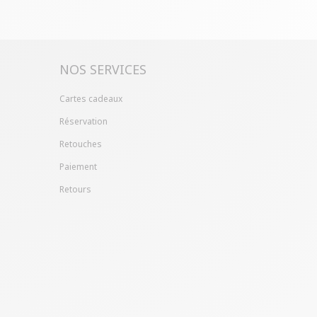
ille ?
Gagnez du temps en échangeant votre
asin avec le bon de livraison/retour disponible
pte client (rubrique "Mes commandes/détails").
NOS SERVICES
Cartes cadeaux
Réservation
Retouches
Paiement
Retours