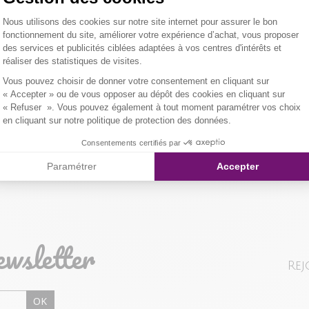
Coupe droite a
Plateforme de Gestion du Consentemen
Nous utilisons des cookies sur notre site internet pour assurer le bon
argenté en cha
Tissu princip
LIVRAISON 
fonctionnement du site, améliorer votre expérience d’achat, vous proposer
pendante. Colo
Tissu seconda
des services et publicités ciblées adaptées à vos centres d'intérêts et
er l'image pour zoomer
empiècement tr
Collier : 100%
réaliser des statistiques de visites.
NOS MODES 
poitrine et un
Axeptio consent
Vous pouvez choisir de donner votre consentement en cliquant sur
Couture vertica
Composition et
Livraison Maga
Qualités et cara
« Accepter » ou de vous opposer au dépôt des cookies en cliquant sur
« Refuser ». Vous pouvez également à tout moment paramétrer vos choix
Notre mannequi
en cliquant sur notre politique de protection des données.
Colissimo Point
Consentements certifiés par
Paramétrer
Accepter
Colissimo Domi
RETOUR SIMP
ewsletter
Vous avez chan
Rej
magasin ou à vo
livraison/retou
OK
"Mes commande