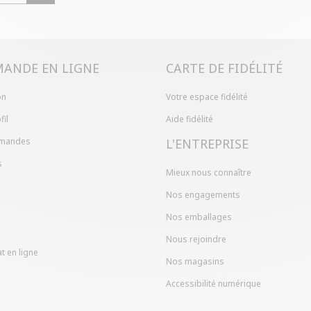
Problème de ta
produit en mag
dans votre com
ANDE EN LIGNE
CARTE DE FIDÉLITÉ
on
Votre espace fidélité
fil
Aide fidélité
mandes
L'ENTREPRISE
s
Mieux nous connaître
Nos engagements
Nos emballages
Nous rejoindre
t en ligne
Nos magasins
Accessibilité numérique