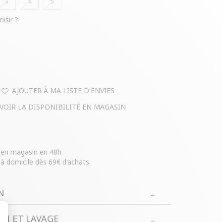
3
4
5
oisir ?
AJOUTER À MA LISTE D'ENVIES
VOIR LA DISPONIBILITÉ EN MAGASIN
e en magasin en 48h.
 à domicile dès 69€ d'achats.
N
N ET LAVAGE
atière à manches aux coudes et col V avec collier.