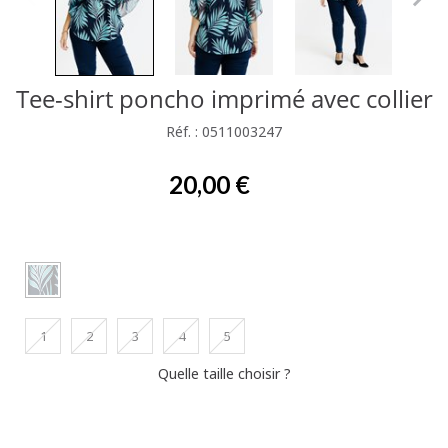
Tee-shirt poncho imprimé avec collier
Réf. : 0511003247
20,00 €
1
2
3
4
5
Quelle taille choisir ?