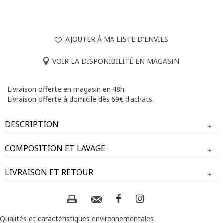
AJOUTER À MA LISTE D'ENVIES
VOIR LA DISPONIBILITÉ EN MAGASIN
Livraison offerte en magasin en 48h.
Livraison offerte à domicile dès 69€ d'achats.
DESCRIPTION
COMPOSITION ET LAVAGE
T-shirt imprimé à manches chauve-souris et col en V. Coupe
droite fluide. Manches courtes amples en voile semi-
Tissu principal : 95% POLYESTER, 5% ELASTHANE
LIVRAISON ET RETOUR
transparent. Imprimé à motif végétal sur l’ensemble du
Tissu secondaire : 100% POLYESTER
modèle. Base arrondie. Notre mannequin Rafa mesure 1m75
Collier : 50% FER, 30% ACRYLIQUE, 10% VERRE, 10% ZINC
et porte un t-shirt taille 1.
NOS MODES DE LIVRAISON
Composition et lavage :
Livraison Magasin :
Qualités et caractéristiques environnementales